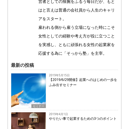
営者としての辣腕をふるう毎日だが、もと
はと言えは普通の会社員から人生のキャリ
アをスタート。
雇われる側から雇う立場になった時にこそ
女性としての経験や考え方が役に立つこと
を実感し、ともに頑張れる女性の起業家を
応援する為に「そっから塾」を主宰。
最新の投稿
2019年5月15日
【2019/6/29開催】起業へのはじめの一歩を
ふみ出すセミナー
セミナー
2019年4月1日
やりたい事で起業するための3つのポイント