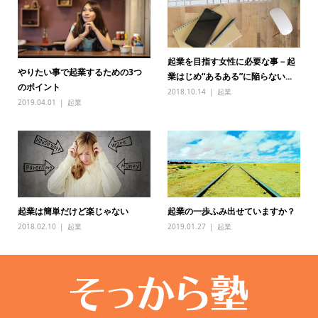
起業を目指す女性に必要な事－起
やりたい事で起業するための3つ
業はじめ“あるある”に陥らない...
のポイント
2018.10.14
起業
2019.04.01
起業
起業は簡単だけど楽じゃない
起業の一歩ふみ出せていますか？
2018.02.10
起業
2019.01.27
起業