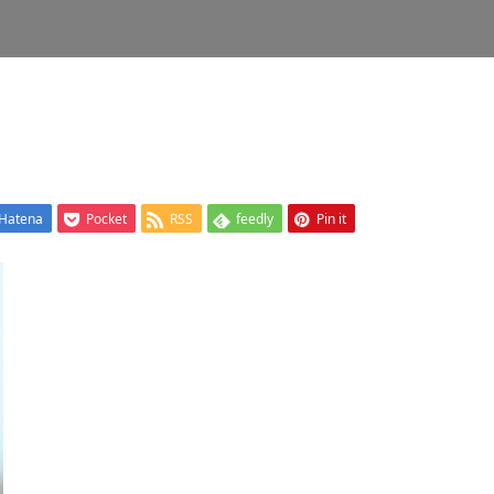
Hatena
Pocket
RSS
feedly
Pin it