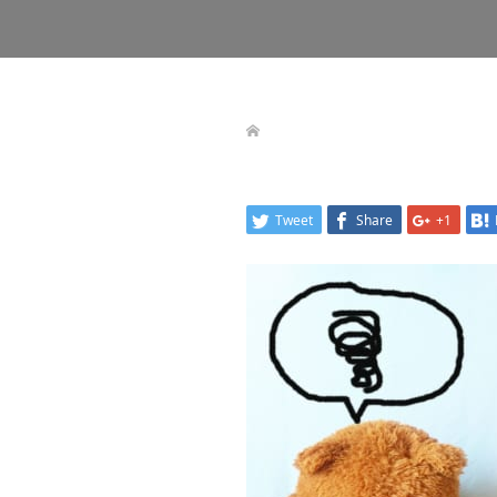
Tweet
Share
+1