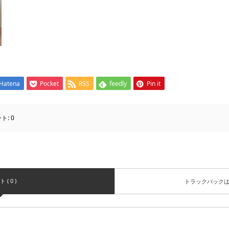
Hatena
Pocket
RSS
feedly
Pin it
ト:
0
( 0 )
トラックバック