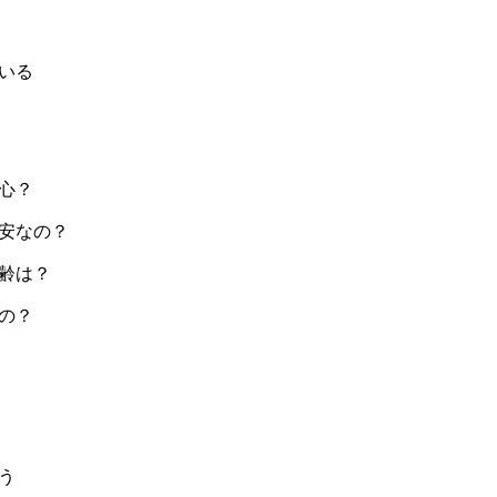
いる
心？
安なの？
齢は？
の？
う