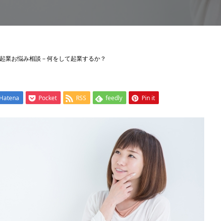
起業お悩み相談－何をして起業するか？
Hatena
Pocket
RSS
feedly
Pin it