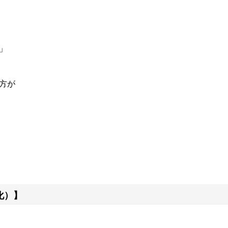
」
方が
化）】