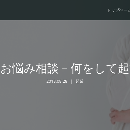
トップペー
業お悩み相談－何をして起
2018.08.28
起業